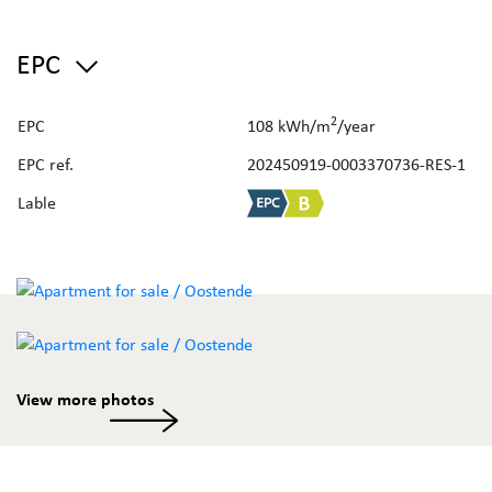
tweede verblijf, of als investering.
EPC
Bent u benieuwd naar de waarde van uw eigendom? Vraag
uw
gratis schatting
aan via de website van Immo Deboo.
2
EPC
108 kWh/m
/year
EPC ref.
202450919-0003370736-RES-1
Lable
View more photos