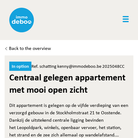
Togg
Back to the overview
In option
Ref. schatting kenny@immodeboo.be 2025048CC
Centraal gelegen appartement
met mooi open zicht
Dit appartement is gelegen op de vijfde verdieping van een
verzorgd gebouw in de Stockholmstraat 21 te Oostende.
Dankzij de uitstekend centrale ligging bevinden
het Leopoldpark, winkels, openbaar vervoer, het station,
het strand en de zee zich allemaal op wandelafstand.