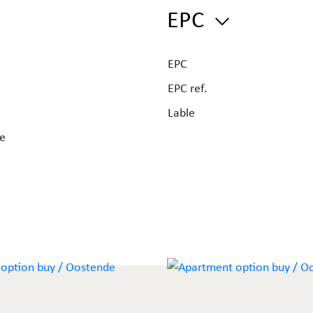
EPC
he
EPC
EPC ref.
Lable
raag
ce
o.