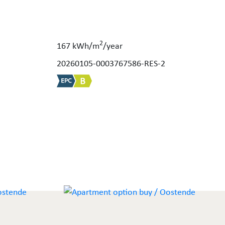
2
167 kWh/m
/year
20260105-0003767586-RES-2