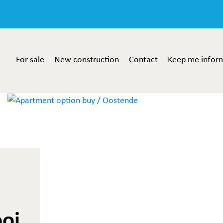
For sale
New construction
Contact
Keep me infor
oi