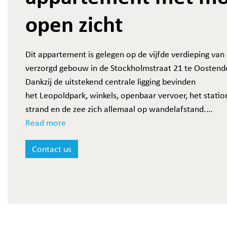
open zicht
Dit appartement is gelegen op de vijfde verdieping van
verzorgd gebouw in de Stockholmstraat 21 te Oostend
Dankzij de uitstekend centrale ligging bevinden
het Leopoldpark, winkels, openbaar vervoer, het statio
strand en de zee zich allemaal op wandelafstand.
Binnenin geniet het appartement, dankzij de mooie br
Read more
& grote raampartijen, van een aangename lichtinval en
Contact us
een mooi open zicht. Bovendien is het
appartement energiezuinig, met een EPC-score B en ce
verwarming aangesloten op het warmtenet, wat bijdra
aan een comfortabel en efficiënt woonklimaat. Uw fie
tot slot geplaatst worden in de gemeenschappelijke
fietsenstalling van het gebouw.