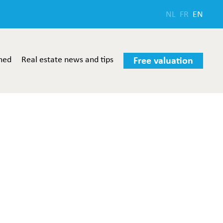
NL
FR
EN
med
Real estate news and tips
Free valuation