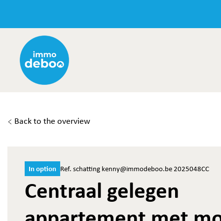
Back to the overview
In option
Ref. schatting kenny@immodeboo.be 2025048CC
Centraal gelegen
appartement met mo