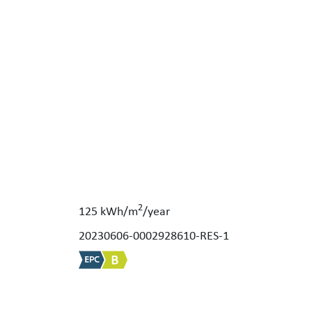
2
125 kWh/m
/year
20230606-0002928610-RES-1