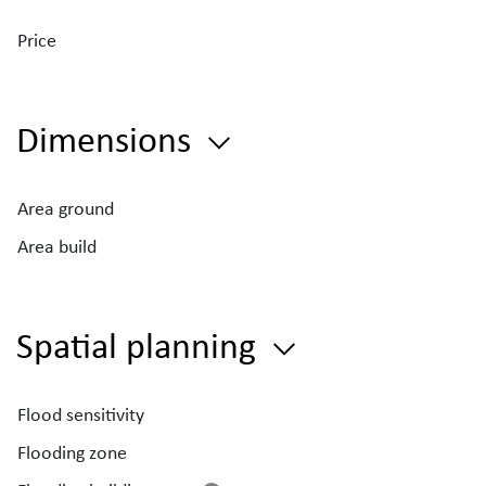
- Voorzieningen aanwezig voor zonnepanelen en vide
Price
Bent u benieuwd naar de waarde van uw eigendom? V
uw
gratis schatting
aan via de website van Immo Debo
Dimensions
Area ground
Area build
Spatial planning
Flood sensitivity
Flooding zone