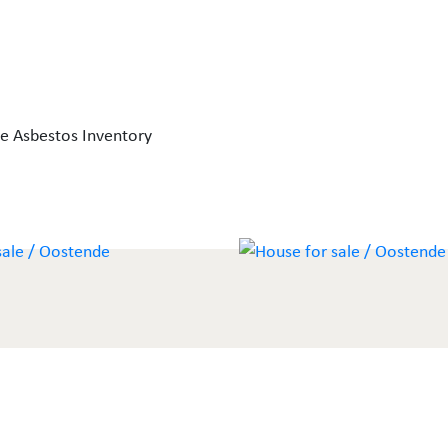
mer –
e Asbestos Inventory
erras
ras –