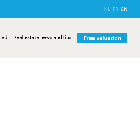
NL
FR
EN
med
Real estate news and tips
Free valuation