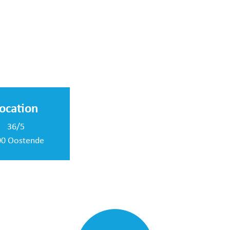
ocation
36/5
00 Oostende