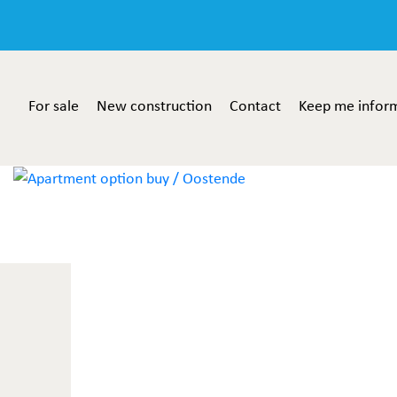
For sale
New construction
Contact
Keep me infor