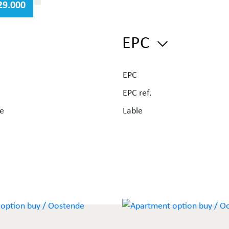
29.000
g tot
EPC
ede
lijke
EPC
EPC ref.
an
ce
Lable
ede
raag
o.