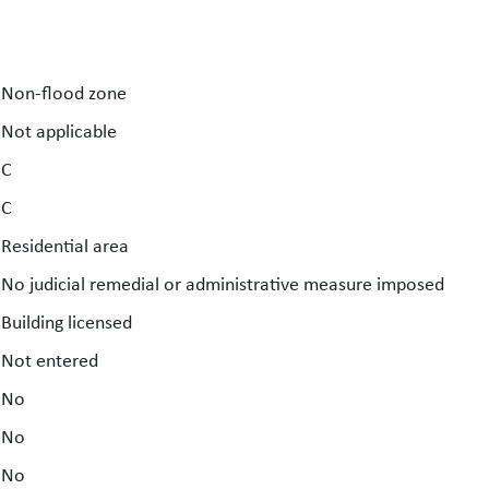
Non-flood zone
Not applicable
C
C
Residential area
No judicial remedial or administrative measure imposed
Building licensed
Not entered
No
No
No