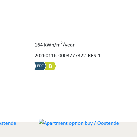
2
164 kWh/m
/year
20260116-0003777322-RES-1