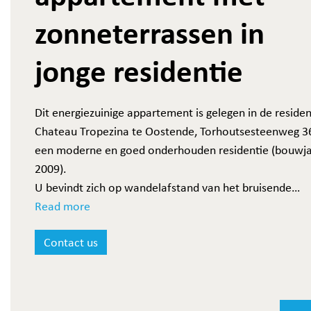
zonneterrassen in
jonge residentie
Dit energiezuinige appartement is gelegen in de residen
Chateau Tropezina te Oostende, Torhoutsesteenweg 36
een moderne en goed onderhouden residentie (bouwj
2009).
U bevindt zich op wandelafstand van het bruisende
stadscentrum, het strand en de zee, openbaar vervoer,
Read more
station, enzovoort.
Contact us
Bekijk de videorondleiding op ons Instagram kanaal:
vi
link