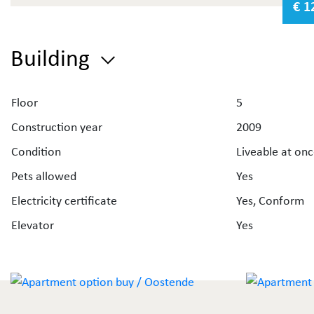
€ 1
De indeling van het appartement is als volgt: inkomhal,
woonkamer met open geïnstalleerde keuken en toegan
het terras vooraan, nachthall, slaaphoek, ingerichte
Building
badkamer met toilet, slaapkamer met aansluitend twe
terras. Uw fiets kan u kwijt in de ruime gemeenschappe
Floor
fietsenstalling.
5
Construction year
2009
Het appartement wordt verkocht onder het principe v
Condition
Liveable at on
erfpacht.
Pets allowed
Yes
Ideaal appartement als zowel investering, vast of twe
Electricity certificate
Yes, Conform
verblijf!
Elevator
Yes
Bent u benieuwd naar de waarde van uw eigendom? V
uw
gratis schatting
aan via de website van Immo Debo