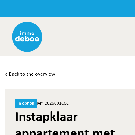
Back to the overview
In option
Ref. 2026001CCC
Instapklaar
appartement met