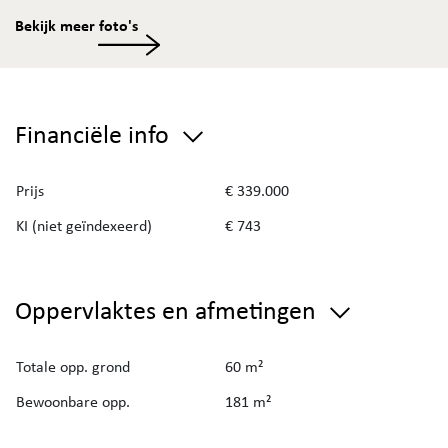
voor wie wonen en werken wil combineren of op zoek is
Bekijk meer foto's
naar een ruime stadswoning met karakter.
Bent u benieuwd naar de waarde van uw eigendom? Vraag
uw
gratis schatting
aan via de website van Immo Deboo.
Financiële info
Prijs
€ 339.000
KI (niet geïndexeerd)
€ 743
Oppervlaktes en afmetingen
Totale opp. grond
60 m²
Bewoonbare opp.
181 m²