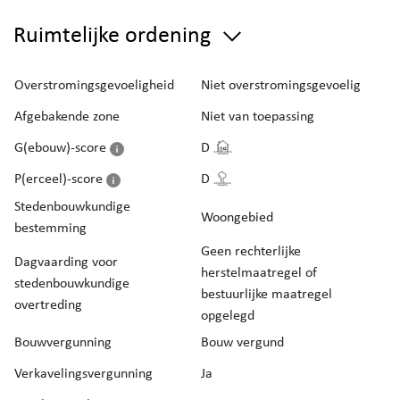
Ruimtelijke ordening
Overstromingsgevoeligheid
Niet overstromingsgevoelig
Afgebakende zone
Niet van toepassing
G(ebouw)-score
D
P(erceel)-score
D
Stedenbouwkundige
Woongebied
bestemming
Geen rechterlijke
Dagvaarding voor
herstelmaatregel of
stedenbouwkundige
bestuurlijke maatregel
overtreding
opgelegd
Bouwvergunning
Bouw vergund
Verkavelingsvergunning
Ja