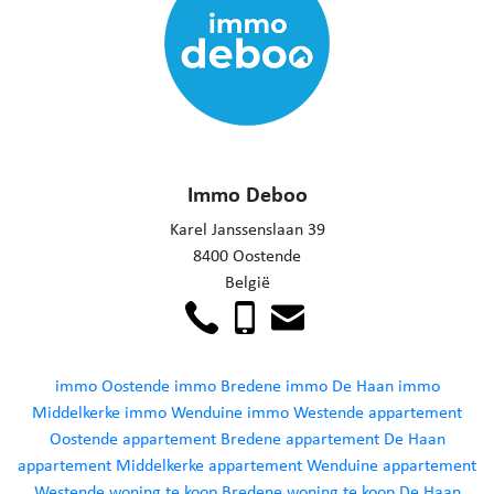
Immo Deboo
Karel Janssenslaan 39
8400 Oostende
België
immo Oostende
immo Bredene
immo De Haan
immo
Middelkerke
immo Wenduine
immo Westende
appartement
Oostende
appartement Bredene
appartement De Haan
appartement Middelkerke
appartement Wenduine
appartement
Westende
woning te koop Bredene
woning te koop De Haan