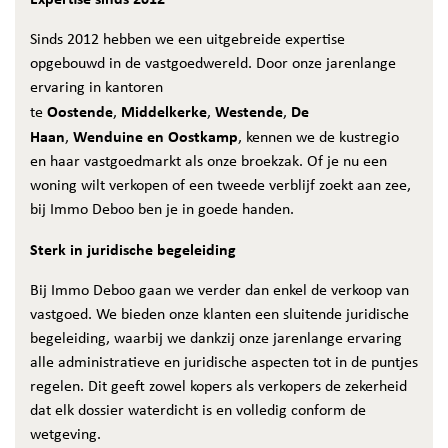
Sinds 2012 hebben we een uitgebreide expertise
opgebouwd in de vastgoedwereld. Door onze jarenlange
ervaring in kantoren
Oostende
Middelkerke
Westende
De
te
,
,
,
Haan
Wenduine en Oostkamp
,
, kennen we de kustregio
en haar vastgoedmarkt als onze broekzak. Of je nu een
woning wilt verkopen of een tweede verblijf zoekt aan zee,
bij Immo Deboo ben je in goede handen.
Sterk in juridische begeleiding
Bij Immo Deboo gaan we verder dan enkel de verkoop van
vastgoed. We bieden onze klanten een sluitende juridische
begeleiding, waarbij we dankzij onze jarenlange ervaring
alle administratieve en juridische aspecten tot in de puntjes
regelen. Dit geeft zowel kopers als verkopers de zekerheid
dat elk dossier waterdicht is en volledig conform de
wetgeving.