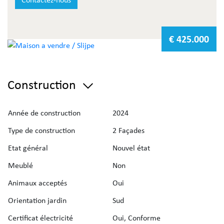
Deze woning ligt in een rustige straat en combineert een
serene omgeving met praktische nabijheid:
- School en openbaar vervoer: Op wandelafstand voor
€ 425.000
ultiem gemak.
- Recreatie: Directe toegang tot prachtige wandel- en
fietsroutes in de omgeving.
Construction
Vraag uw gratis schatting aan via de website van Immo
Deboo:
gratis schatting
Année de construction
2024
Type de construction
2 Façades
Etat général
Nouvel état
Meublé
Non
Animaux acceptés
Oui
Orientation jardin
Sud
Certificat électricité
Oui, Conforme