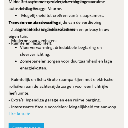
Middelkerke en met een vlotte verbinding naar de
3 slaapkamers, zolder, dressing en een ruime
autosnelweg Brugge-Veurne.
badkamer.
Mogelijkheid tot creëren van 5 slaapkamers.
Troeven van deze woning:
Terras aan de achterzijde van de verdieping,
grenzend aan de slaapkamers.
- Zuidgerichte tuin: geniet van de zon en privacy in uw
eigen tuin.
- Moderne voorzieningen:
- Ruimte en flexibiliteit:
Vloerverwarming, driedubbele beglazing en
sfeerverlichting.
Zonnepanelen zorgen voor duurzaamheid en lage
energiekosten.
- Ruimtelijk en licht: Grote raampartijen met elektrische
rolluiken aan de achterzijde zorgen voor een lichtrijke
leefruimte.
- Extra’s: Inpandige garage en een ruime berging.
- Interessante fiscale voordelen: Mogelijkheid tot aankoop
aan 6% btw, mits voldaan aan de voorwaarden.
Lire la suite
Ligging
Contactez-nous