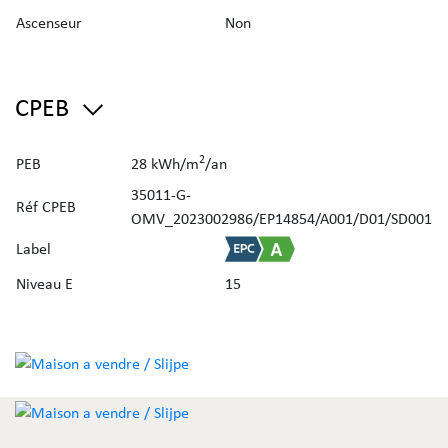
Ascenseur
Non
CPEB
2
PEB
28 kWh/m
/an
35011-G-
Réf CPEB
OMV_2023002986/EP14854/A001/D01/SD001
Label
Niveau E
15