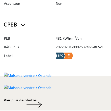
berging.
Ascenseur
Non
Appartement op de tweede verdieping: inkomhal,
woonkamer met keuken, badkamer, twee slaapkamers,
afzonderlijk gastentoilet en een zolder.
CPEB
Bekijk de video op ons Instagram Kanaal via
deze link
.
2
PEB
481 kWh/m
/an
EPC 1e verdiep: E 481kWh/(m2jaar) - 20220201-
Réf CPEB
20220201-0002537465-RES-1
0002537465-RES-1 // F 519kWh/(m2jaar) - 20220201-
0002537481-RES-1
Label
Vraag uw
gratis schatting
aan via de website van Immo
Deboo!
Voir plus de photos