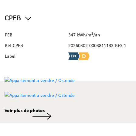
bedienbaar via app of schakelaar)
- PVC-schrijnwerk met dubbele beglazing
CPEB
- Lift aanwezig tot op de bovenste verdieping
- Gemeenschappelijke fietsenstalling
2
PEB
347 kWh/m
/an
Ligging:
Réf CPEB
20260302-0003811133-RES-1
Gelegen in een rustige, residentiële buurt met een vlotte
verbinding naar het centrum van Oostende & op
Label
fietsafstand van het strand.
Ideaal als vaste woonst, investering of tweede verblijf aan
zee.
Bent u benieuwd naar de waarde van uw eigendom? Vraag
uw
gratis schatting
aan via de website van Immo Deboo.
Voir plus de photos