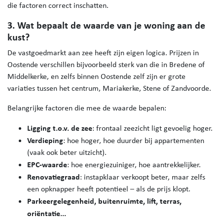
die factoren correct inschatten.
3. Wat bepaalt de waarde van je woning aan de
kust?
De vastgoedmarkt aan zee heeft zijn eigen logica. Prijzen in
Oostende verschillen bijvoorbeeld sterk van die in Bredene of
Middelkerke, en zelfs binnen Oostende zelf zijn er grote
variaties tussen het centrum, Mariakerke, Stene of Zandvoorde.
Belangrijke factoren die mee de waarde bepalen:
Ligging t.o.v. de zee
: frontaal zeezicht ligt gevoelig hoger.
Verdieping
: hoe hoger, hoe duurder bij appartementen
(vaak ook beter uitzicht).
EPC-waarde
: hoe energiezuiniger, hoe aantrekkelijker.
Renovatiegraad
: instapklaar verkoopt beter, maar zelfs
een opknapper heeft potentieel – als de prijs klopt.
Parkeergelegenheid, buitenruimte, lift, terras,
oriëntatie...