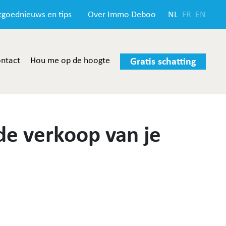
tgoednieuws en tips
Over Immo Deboo
NL
FR
EN
ntact
Hou me op de hoogte
Gratis schatting
 de verkoop van je