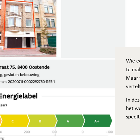
Wie ee
te ma
Maar w
vertel
In dez
het w
speelt