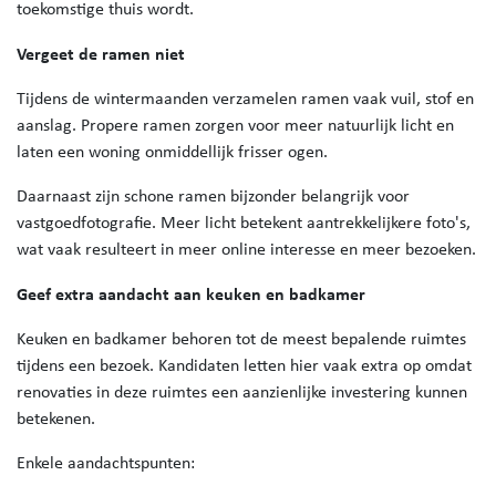
toekomstige thuis wordt.
Vergeet de ramen niet
Tijdens de wintermaanden verzamelen ramen vaak vuil, stof en
aanslag. Propere ramen zorgen voor meer natuurlijk licht en
laten een woning onmiddellijk frisser ogen.
Daarnaast zijn schone ramen bijzonder belangrijk voor
vastgoedfotografie. Meer licht betekent aantrekkelijkere foto's,
wat vaak resulteert in meer online interesse en meer bezoeken.
Geef extra aandacht aan keuken en badkamer
Keuken en badkamer behoren tot de meest bepalende ruimtes
tijdens een bezoek. Kandidaten letten hier vaak extra op omdat
renovaties in deze ruimtes een aanzienlijke investering kunnen
betekenen.
Enkele aandachtspunten: