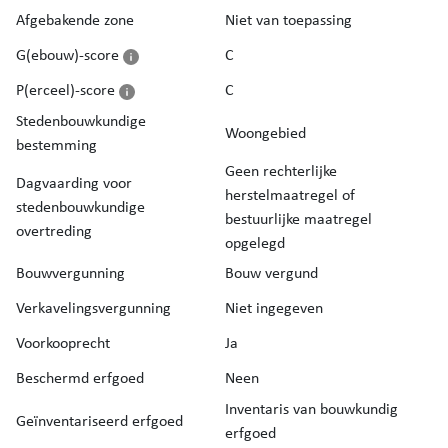
Afgebakende zone
Niet van toepassing
G(ebouw)-score
C
P(erceel)-score
C
Stedenbouwkundige
Woongebied
bestemming
Geen rechterlijke
Dagvaarding voor
herstelmaatregel of
stedenbouwkundige
bestuurlijke maatregel
overtreding
opgelegd
Bouwvergunning
Bouw vergund
Verkavelingsvergunning
Niet ingegeven
Voorkooprecht
Ja
Beschermd erfgoed
Neen
Inventaris van bouwkundig
Geïnventariseerd erfgoed
erfgoed