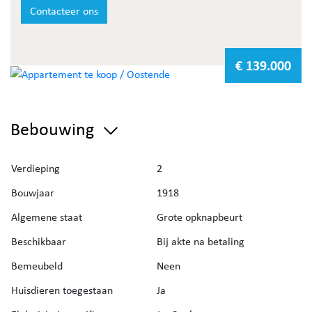
Gelegen op een vlot bereikbare locatie, nabij winkels en
Contacteer ons
openbaar vervoer.
Bent u benieuwd naar de waarde van uw eigendom? Vraag
€ 139.000
uw
gratis schatting
aan via de website van Immo Deboo.
Bebouwing
Verdieping
2
Bouwjaar
1918
Algemene staat
Grote opknapbeurt
Beschikbaar
Bij akte na betaling
Bemeubeld
Neen
Huisdieren toegestaan
Ja