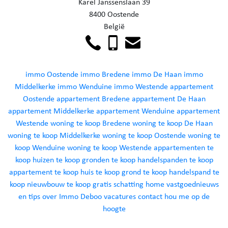
Karel Janssenslaan 39
8400 Oostende
België
immo Oostende
immo Bredene
immo De Haan
immo
Middelkerke
immo Wenduine
immo Westende
appartement
Oostende
appartement Bredene
appartement De Haan
appartement Middelkerke
appartement Wenduine
appartement
Westende
woning te koop Bredene
woning te koop De Haan
woning te koop Middelkerke
woning te koop Oostende
woning te
koop Wenduine
woning te koop Westende
appartementen te
koop
huizen te koop
gronden te koop
handelspanden te koop
appartement te koop
huis te koop
grond te koop
handelspand te
koop
nieuwbouw te koop
gratis schatting
home
vastgoednieuws
en tips
over Immo Deboo
vacatures
contact
hou me op de
hoogte