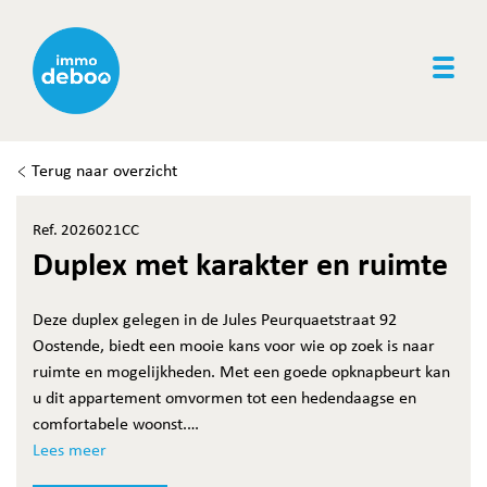
Togg
Terug naar overzicht
Ref. 2026021CC
Duplex met karakter en ruimte
Deze duplex gelegen in de Jules Peurquaetstraat 92
Oostende, biedt een mooie kans voor wie op zoek is naar
ruimte en mogelijkheden. Met een goede opknapbeurt kan
u dit appartement omvormen tot een hedendaagse en
comfortabele woonst.
De praktische indeling en de duplexstructuur zorgen voor
Lees meer
een aangename scheiding tussen leef- en slaapgedeelte.