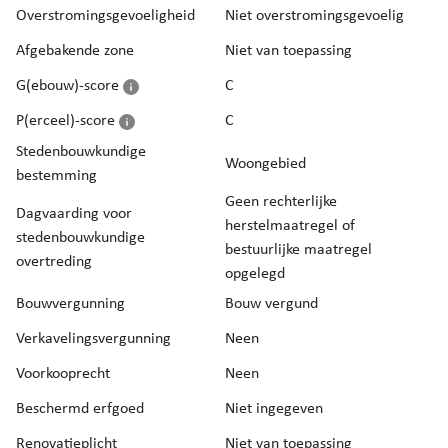
Overstromingsgevoeligheid
Niet overstromingsgevoelig
Afgebakende zone
Niet van toepassing
G(ebouw)-score
C
P(erceel)-score
C
Stedenbouwkundige
Woongebied
bestemming
Geen rechterlijke
Dagvaarding voor
herstelmaatregel of
stedenbouwkundige
bestuurlijke maatregel
overtreding
opgelegd
Bouwvergunning
Bouw vergund
Verkavelingsvergunning
Neen
Voorkooprecht
Neen
Beschermd erfgoed
Niet ingegeven
Renovatieplicht
Niet van toepassing