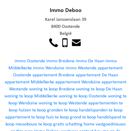
Immo Deboo
Karel Janssenslaan 39
8400 Oostende
België
immo Oostende
immo Bredene
immo De Haan
immo
Middelkerke
immo Wenduine
immo Westende
appartement
Oostende
appartement Bredene
appartement De Haan
appartement Middelkerke
appartement Wenduine
appartement
Westende
woning te koop Bredene
woning te koop De Haan
woning te koop Middelkerke
woning te koop Oostende
woning te
koop Wenduine
woning te koop Westende
appartementen te
koop
huizen te koop
gronden te koop
handelspanden te koop
appartement te koop
huis te koop
grond te koop
handelspand te
koop
nieuwbouw te koop
gratis schatting
home
vastgoednieuws
en tips
over Immo Deboo
vacatures
contact
hou me op de