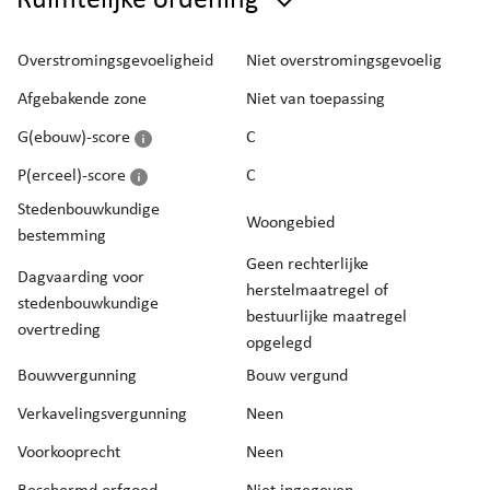
Overstromingsgevoeligheid
Niet overstromingsgevoelig
Afgebakende zone
Niet van toepassing
G(ebouw)-score
C
P(erceel)-score
C
Stedenbouwkundige
Woongebied
bestemming
Geen rechterlijke
Dagvaarding voor
herstelmaatregel of
stedenbouwkundige
bestuurlijke maatregel
overtreding
opgelegd
Bouwvergunning
Bouw vergund
Verkavelingsvergunning
Neen
Voorkooprecht
Neen
Beschermd erfgoed
Niet ingegeven