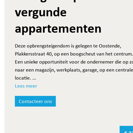
vergunde
appartementen
Deze opbrengsteigendom is gelegen te Oostende,
Plakkersstraat 40, op een boogscheut van het centrum
Een unieke opportuniteit voor de ondernemer die op zo
naar een magazijn, werkplaats, garage, op een central
locatie.
De loods met bovenverdieping meet zo'n 165 m².
Lees meer
Contacteer ons
Daarnaast beschikt het gebouw over twee vergunde
appartementen, elk met 2 slaapkamers.
De gelijkvloerse verdieping kan volledig naar eigen wen
worden ingericht.