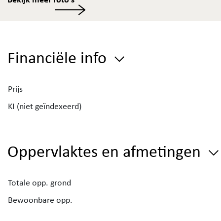
EPC 1e verdiep: E 481kWh/(m2jaar) - 20220201-
0002537465-RES-1 // F 519kWh/(m2jaar) - 20220201-
0002537481-RES-1
Financiële info
Vraag uw
gratis schatting
aan via de website van Immo
Deboo!
Prijs
KI (niet geïndexeerd)
Oppervlaktes en afmetingen
Totale opp. grond
Bewoonbare opp.