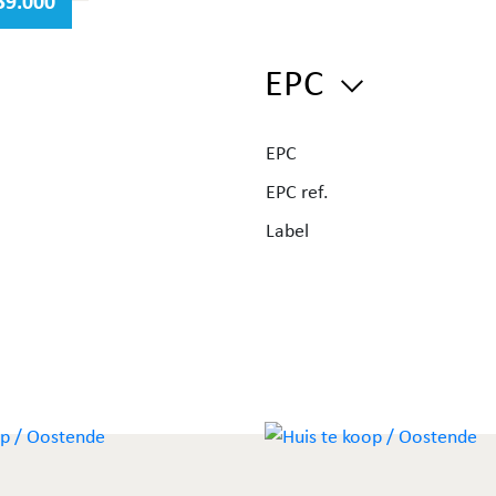
39.000
 een
EPC
EPC
atieve
EPC ref.
Label
erlijk
twee