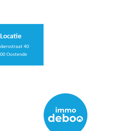
Locatie
kkersstraat 40
00 Oostende