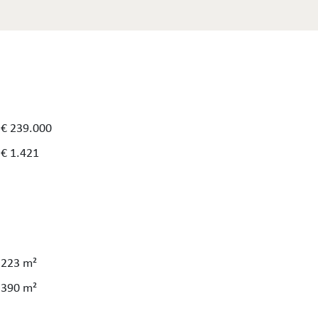
€ 239.000
€ 1.421
223 m²
390 m²