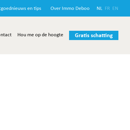
tgoednieuws en tips
Over Immo Deboo
NL
FR
EN
ntact
Hou me op de hoogte
Gratis schatting