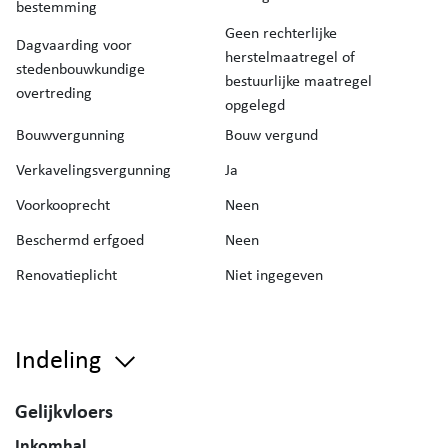
bestemming
Geen rechterlijke
Dagvaarding voor
herstelmaatregel of
stedenbouwkundige
bestuurlijke maatregel
overtreding
opgelegd
Bouwvergunning
Bouw vergund
Verkavelingsvergunning
Ja
Voorkooprecht
Neen
Beschermd erfgoed
Neen
Renovatieplicht
Niet ingegeven
Indeling
Gelijkvloers
Inkomhal