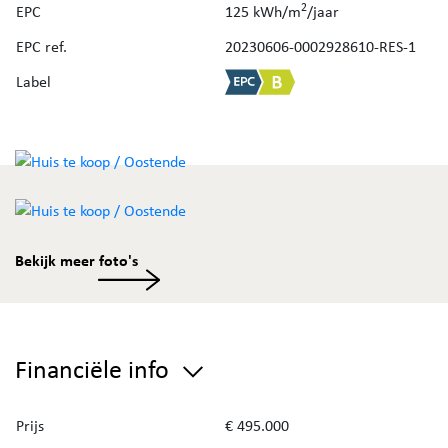
2
EPC
125 kWh/m
/jaar
- Conforme elektrische keuring
- Voorzieningen aanwezig voor zonnepanelen en videofoon
EPC ref.
20230606-0002928610-RES-1
Label
Bent u benieuwd naar de waarde van uw eigendom? Vraag
uw
gratis schatting
aan via de website van Immo Deboo.
Bekijk meer foto's
Financiële info
Prijs
€ 495.000