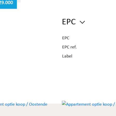
29.000
g tot
EPC
ede
lijke
EPC
EPC ref.
an
Label
ede
raag
o.