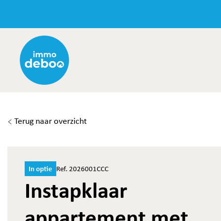
Terug naar overzicht
In optie
Ref. 2026001CCC
Instapklaar
appartement met