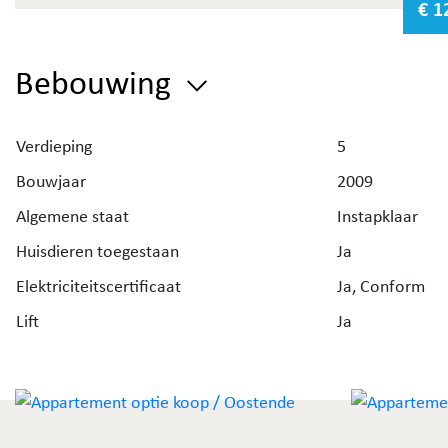
€ 1
De indeling van het appartement is als volgt: inkomhal,
woonkamer met open geïnstalleerde keuken en toegan
het terras vooraan, nachthall, slaaphoek, ingerichte
Bebouwing
badkamer met toilet, slaapkamer met aansluitend twe
terras. Uw fiets kan u kwijt in de ruime gemeenschappe
Verdieping
fietsenstalling.
5
Bouwjaar
2009
Het appartement wordt verkocht onder het principe v
Algemene staat
Instapklaar
erfpacht.
Huisdieren toegestaan
Ja
Ideaal appartement als zowel investering, vast of twe
Elektriciteitscertificaat
Ja, Conform
verblijf!
Lift
Ja
Bent u benieuwd naar de waarde van uw eigendom? V
uw
gratis schatting
aan via de website van Immo Debo