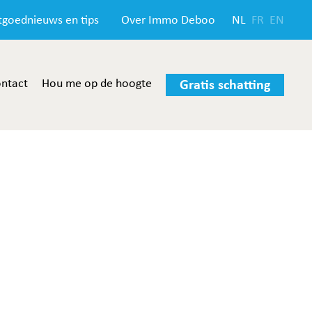
tgoednieuws en tips
Over Immo Deboo
NL
FR
EN
ntact
Hou me op de hoogte
Gratis schatting