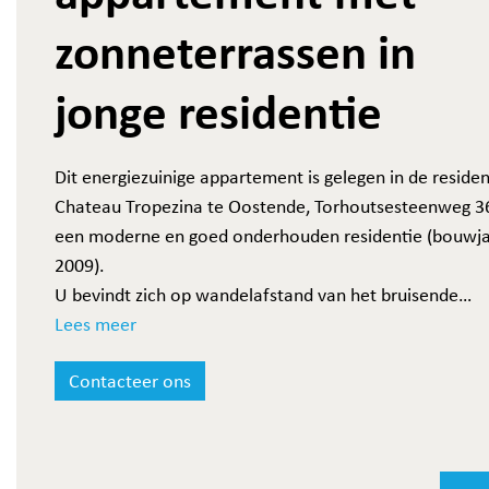
zonneterrassen in
jonge residentie
Dit energiezuinige appartement is gelegen in de residen
Chateau Tropezina te Oostende, Torhoutsesteenweg 36
een moderne en goed onderhouden residentie (bouwj
2009).
U bevindt zich op wandelafstand van het bruisende
stadscentrum, het strand en de zee, openbaar vervoer,
Lees meer
station, enzovoort.
Contacteer ons
Bekijk de videorondleiding op ons Instagram kanaal:
vi
link