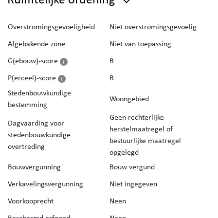
Overstromingsgevoeligheid
Niet overstromingsgevoelig
Afgebakende zone
Niet van toepassing
G(ebouw)-score
B
P(erceel)-score
B
Stedenbouwkundige
Woongebied
bestemming
Geen rechterlijke
Dagvaarding voor
herstelmaatregel of
stedenbouwkundige
bestuurlijke maatregel
overtreding
opgelegd
Bouwvergunning
Bouw vergund
Verkavelingsvergunning
Niet ingegeven
Voorkooprecht
Neen
Beschermd erfgoed
Neen