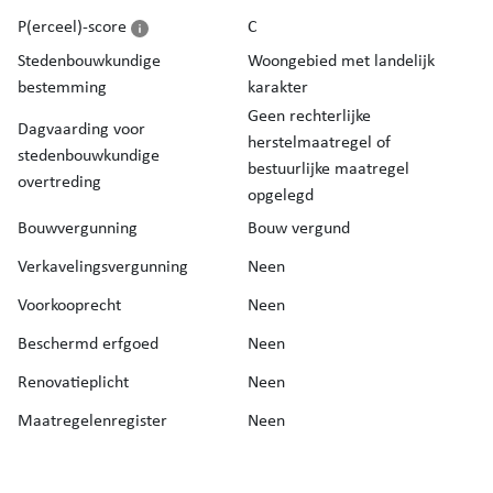
bewezen rendement.
P(erceel)-score
C
Stedenbouwkundige
Woongebied met landelijk
Bent u benieuwd naar de waarde van uw eigendom? Vraag
bestemming
karakter
uw
gratis schatting
aan via de website van Immo Deboo.
Geen rechterlijke
Dagvaarding voor
herstelmaatregel of
stedenbouwkundige
bestuurlijke maatregel
overtreding
opgelegd
Bouwvergunning
Bouw vergund
Verkavelingsvergunning
Neen
Voorkooprecht
Neen
Beschermd erfgoed
Neen
Renovatieplicht
Neen
Maatregelenregister
Neen