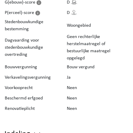
G(ebouw)-score
D
P(erceel)-score
D
Stedenbouwkundige
Woongebied
bestemming
Geen rechterlijke
Dagvaarding voor
herstelmaatregel of
stedenbouwkundige
bestuurlijke maatregel
overtreding
opgelegd
Bouwvergunning
Bouw vergund
Verkavelingsvergunning
Ja
Voorkooprecht
Neen
Beschermd erfgoed
Neen
Renovatieplicht
Neen