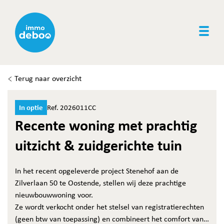
Togg
Terug naar overzicht
In optie
Ref. 2026011CC
Recente woning met prachtig
uitzicht & zuidgerichte tuin
In het recent opgeleverde project Stenehof aan de
Zilverlaan 50 te Oostende, stellen wij deze prachtige
nieuwbouwwoning voor.
Ze wordt verkocht onder het stelsel van registratierechten
(geen btw van toepassing) en combineert het comfort van