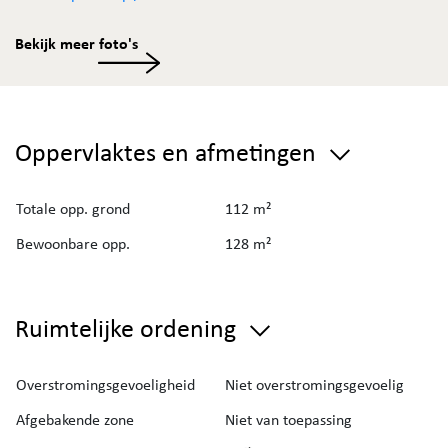
Bent u benieuwd naar de waarde van uw eigendom? Vraag
Bekijk meer foto's
uw
gratis schatting
aan via de website van Immo Deboo.
Oppervlaktes en afmetingen
Totale opp. grond
112 m²
Bewoonbare opp.
128 m²
Ruimtelijke ordening
Overstromingsgevoeligheid
Niet overstromingsgevoelig
Afgebakende zone
Niet van toepassing