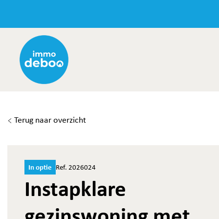
Terug naar overzicht
In optie
Ref. 2026024
Instapklare
gezinswoning met