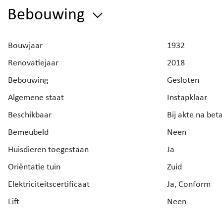
perfect maakt voor een gezin of wie graag extra ruimt
Bebouwing
voor een bureau of hobbykamer. Daarnaast is er ook 
een praktische bergruimte.
Bouwjaar
1932
Interesse
: op woensdag 6 mei is er een bezoekmomen
Renovatiejaar
2018
14u tot 17u. Inschrijven is wel een must en kan via
Bebouwing
Gesloten
annelies@immodeboo.be.
Algemene staat
Instapklaar
Beschikbaar
Bij akte na beta
Bent u benieuwd naar de waarde van uw eigendom? V
Bemeubeld
Neen
uw
gratis schatting
aan via de website van Immo Debo
Huisdieren toegestaan
Ja
Oriëntatie tuin
Zuid
Elektriciteitscertificaat
Ja, Conform
Lift
Neen