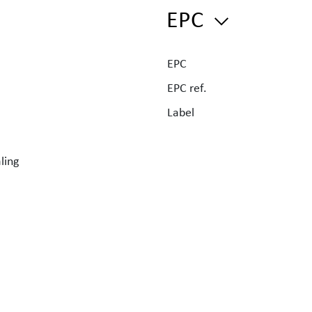
e heeft
EPC
nog
EPC
t van
EPC ref.
Label
ling
raag
o.