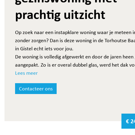
prachtig uitzicht
Op zoek naar een instapklare woning waar je meteen i
zonder zorgen? Dan is deze woning in de Torhoutse Ba
in Gistel echt iets voor jou.
De woning is volledig afgewerkt en door de jaren heen
aangepakt. Zo is er overal dubbel glas, werd het dak vo
vernieuwd en is er centrale verwarming met een recen
Lees meer
ketel. Ook de elektriciteit is conform, wat altijd een gr
Contacteer ons
plus is. De badkamer werd bovendien recent gerenove
dus ook daar hoef je niets meer aan te doen. Qua energ
je hier ook goed, met een gunstig EPC.
Buiten geniet je van een zuidgerichte terras met een
€ 2
magnifiek uitzicht.
Binnen heb je maar liefst 4 slaapkamers, wat deze won